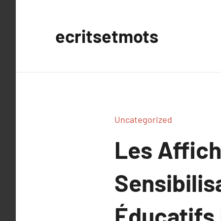
Aller
au
ecritsetmots
contenu
Uncategorized
Les Affich
Sensibilis
Éducatifs