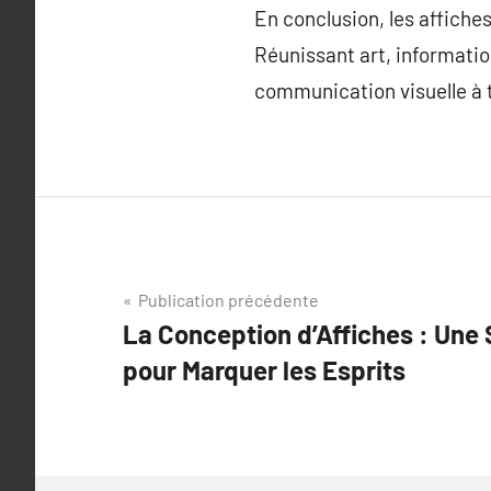
En conclusion, les affiche
Réunissant art, information
communication visuelle à t
Navigation
Publication précédente
La Conception d’Affiches : Une 
de
pour Marquer les Esprits
l’article