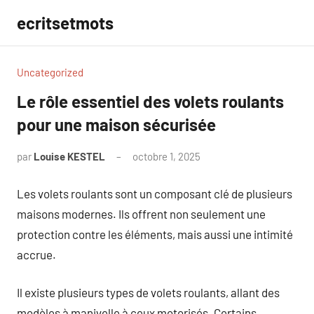
Aller
ecritsetmots
au
contenu
Uncategorized
Le rôle essentiel des volets roulants
pour une maison sécurisée
par
Louise KESTEL
octobre 1, 2025
Aucun
commentaire
Les volets roulants sont un composant clé de plusieurs
maisons modernes. Ils offrent non seulement une
protection contre les éléments, mais aussi une intimité
accrue.
Il existe plusieurs types de volets roulants, allant des
modèles à manivelle à ceux motorisés. Certains