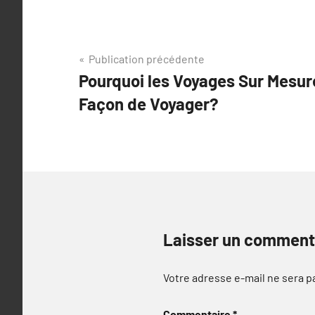
Navigation
Publication précédente
Pourquoi les Voyages Sur Mesure
de
Façon de Voyager?
l’article
Laisser un comment
Votre adresse e-mail ne sera p
Commentaire
*