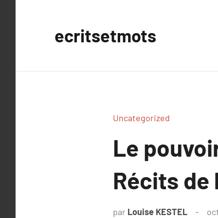
Aller
au
ecritsetmots
contenu
Uncategorized
Le pouvoi
Récits de
par
Louise KESTEL
oc