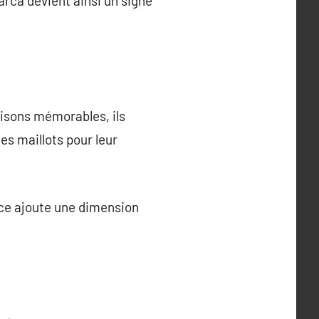
arca devient ainsi un signe
isons mémorables, ils
es maillots pour leur
ce ajoute une dimension