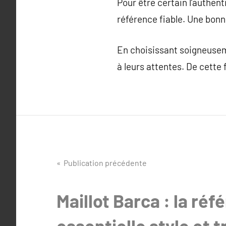
Pour être certain l’authenti
référence fiable. Une bonn
En choisissant soigneusem
à leurs attentes. De cette 
Navigation
Publication précédente
de
Maillot Barca : la réf
l’article
essentielle style et t