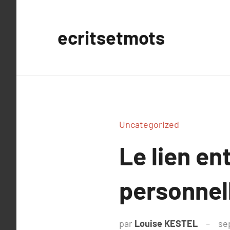
Aller
au
ecritsetmots
contenu
Uncategorized
Le lien en
personnel
par
Louise KESTEL
se