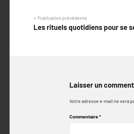
Navigation
Publication précédente
Les rituels quotidiens pour se s
de
l’article
Laisser un comment
Votre adresse e-mail ne sera p
Commentaire
*