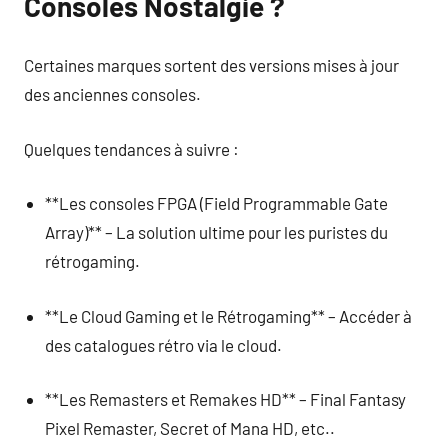
Consoles Nostalgie ?
Certaines marques sortent des versions mises à jour
des anciennes consoles.
Quelques tendances à suivre :
**Les consoles FPGA (Field Programmable Gate
Array)** – La solution ultime pour les puristes du
rétrogaming.
**Le Cloud Gaming et le Rétrogaming** – Accéder à
des catalogues rétro via le cloud.
**Les Remasters et Remakes HD** – Final Fantasy
Pixel Remaster, Secret of Mana HD, etc..