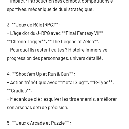
– Impact : Introduction des combos, compétitions e-
sportives, mécanique de duel stratégique.
3. **Jeux de Rôle (RPG)** :
– L’âge d’or du J-RPG avec **Final Fantasy VII**,
**Chrono Trigger**, **The Legend of Zelda**.
– Pourquoi ils restent cultes ? Histoire immersive,
progression des personnages, univers détaillé.
4. **Shoot’em Up et Run & Gun** :
– Action frénétique avec **Metal Slug**, **R-Type**,
**Gradius**.
– Mécanique clé : esquiver les tirs ennemis, améliorer
son arsenal, défi de précision.
5. **Jeux d’Arcade et Puzzle** :