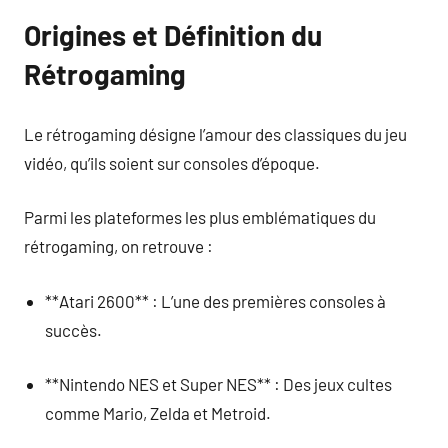
Origines et Définition du
Rétrogaming
Le rétrogaming désigne l’amour des classiques du jeu
vidéo, qu’ils soient sur consoles d’époque.
Parmi les plateformes les plus emblématiques du
rétrogaming, on retrouve :
**Atari 2600** : L’une des premières consoles à
succès.
**Nintendo NES et Super NES** : Des jeux cultes
comme Mario, Zelda et Metroid.