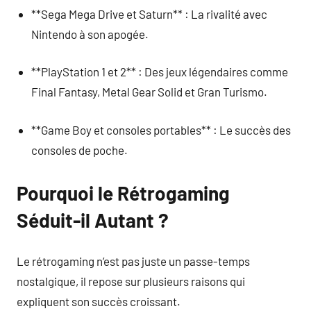
**Sega Mega Drive et Saturn** : La rivalité avec
Nintendo à son apogée.
**PlayStation 1 et 2** : Des jeux légendaires comme
Final Fantasy, Metal Gear Solid et Gran Turismo.
**Game Boy et consoles portables** : Le succès des
consoles de poche.
Pourquoi le Rétrogaming
Séduit-il Autant ?
Le rétrogaming n’est pas juste un passe-temps
nostalgique, il repose sur plusieurs raisons qui
expliquent son succès croissant.