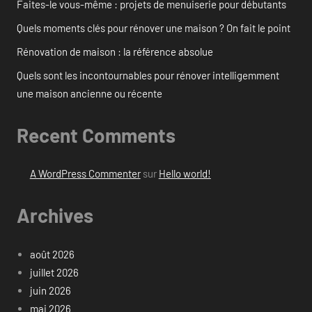
Faites-le vous-même : projets de menuiserie pour débutants
Quels moments clés pour rénover une maison ? On fait le point
Rénovation de maison : la référence absolue
Quels sont les incontournables pour rénover intelligemment
une maison ancienne ou récente
Recent Comments
A WordPress Commenter
sur
Hello world!
Archives
août 2026
juillet 2026
juin 2026
mai 2026