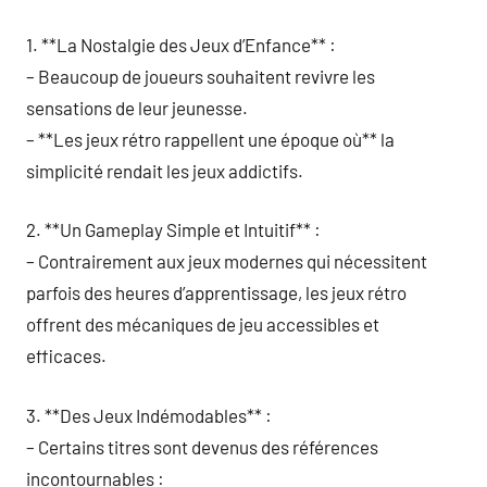
1. **La Nostalgie des Jeux d’Enfance** :
– Beaucoup de joueurs souhaitent revivre les
sensations de leur jeunesse.
– **Les jeux rétro rappellent une époque où** la
simplicité rendait les jeux addictifs.
2. **Un Gameplay Simple et Intuitif** :
– Contrairement aux jeux modernes qui nécessitent
parfois des heures d’apprentissage, les jeux rétro
offrent des mécaniques de jeu accessibles et
efficaces.
3. **Des Jeux Indémodables** :
– Certains titres sont devenus des références
incontournables :