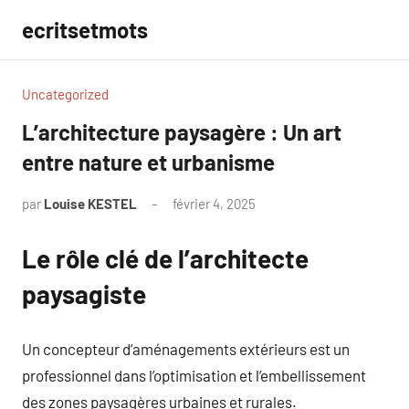
Aller
ecritsetmots
au
contenu
Uncategorized
L’architecture paysagère : Un art
entre nature et urbanisme
par
Louise KESTEL
février 4, 2025
Aucun
commentaire
Le rôle clé de l’architecte
paysagiste
Un concepteur d’aménagements extérieurs est un
professionnel dans l’optimisation et l’embellissement
des zones paysagères urbaines et rurales.