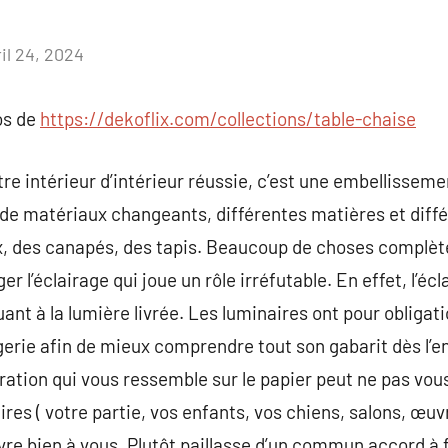
il 24, 2024
Aucun
commentaire
os de
https://dekoflix.com/collections/table-chaise
e intérieur d’intérieur réussie, c’est une embellissemen
de matériaux changeants, différentes matières et diffé
x, des canapés, des tapis. Beaucoup de choses complèt
r l’éclairage qui joue un rôle irréfutable. En effet, l’écl
uant à la lumière livrée. Les luminaires ont pour obliga
gerie afin de mieux comprendre tout son gabarit dès l’en
ation qui vous ressemble sur le papier peut ne pas vous
ires ( votre partie, vos enfants, vos chiens, salons, œuvr
re bien à vous. Plutôt paillasse d’un commun accord à f