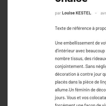
par
Louise KESTEL
avr
Texte de référence à prop
Une embellissement de votr
d’intérieur avec beaucoup 
nombre tissus, des rideau
conjointement. Sans néglige
décoration à contre jour q
placés dans la pièce de lin
allume.Un féminin de décor
jours. Vous et vos colocata
forcément une façon de viv