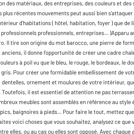
ion des matériaux, des entreprises, des couleurs et des 
es plus récentes mouvements peut aussi bien s’attaquer à
rieur d’habitations ( hôtel, habitation, foyer ) que de li
 professionnels professionnels, entreprises… )Apparu au 
o. Il tire son origine du mot barocco, une pierre de form
anciens, il donne l’opportunité de créer une cadre chal
ouleurs à poil vu que le bleu, le rouge, le bordeaux, le d
 le gris. Pour créer une formidable embellissement de votr
, dentelles, ornement et moulures de votre intérieur, que
. Toutefois, il est essentiel de attention ne pas terrasse
mbreux meubles sont assemblés en référence au style ét
ics, baignoires à pieds… Pour faire le tout, mettez que
!Faites voici choses que vous souhaitez, analysez ce que
entre elles, ou au cas ou elles sont opposé. Avec chaque