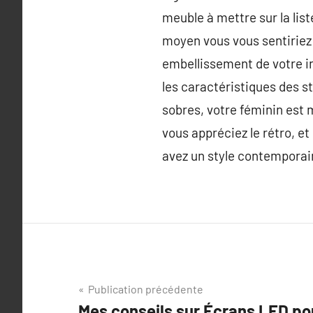
meuble à mettre sur la lis
moyen vous vous sentiriez 
embellissement de votre int
les caractéristiques des st
sobres, votre féminin est 
vous appréciez le rétro, et
avez un style contemporai
Navigation
Publication précédente
Mes conseils sur Écrans LED pou