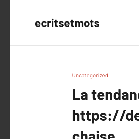
Aller
au
ecritsetmots
contenu
Uncategorized
La tenda
https://d
chaise