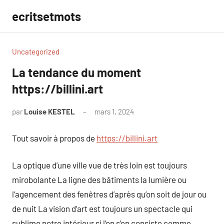
Aller
ecritsetmots
au
contenu
Uncategorized
La tendance du moment
https://billini.art
par
Louise KESTEL
mars 1, 2024
Aucun
commentaire
Tout savoir à propos de
https://billini.art
La optique d’une ville vue de très loin est toujours
mirobolante La ligne des bâtiments la lumière ou
l’agencement des fenêtres d’après qu’on soit de jour ou
de nuit La vision d’art est toujours un spectacle qui
sublime notre intérieur si l’on s’en consiste comme