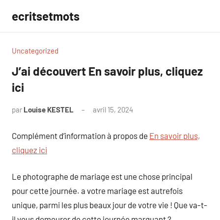
Aller
ecritsetmots
au
contenu
Uncategorized
J’ai découvert En savoir plus, cliquez
ici
par
Louise KESTEL
avril 15, 2024
Aucun
commentaire
Complément d’information à propos de
En savoir plus,
cliquez ici
Le photographe de mariage est une chose principal
pour cette journée. a votre mariage est autrefois
unique, parmi les plus beaux jour de votre vie ! Que va-t-
il vous demeurer de cette journée marquant ?