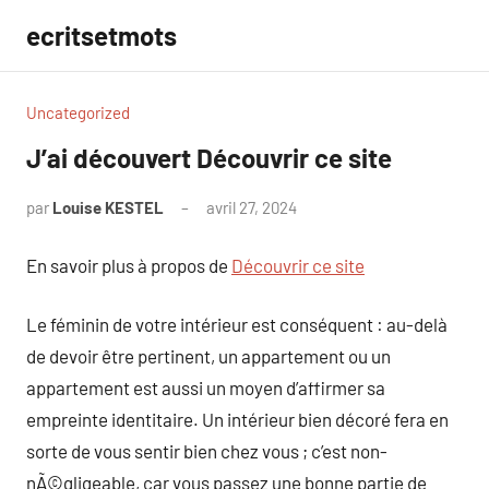
Aller
ecritsetmots
au
contenu
Uncategorized
J’ai découvert Découvrir ce site
par
Louise KESTEL
avril 27, 2024
Aucun
commentaire
En savoir plus à propos de
Découvrir ce site
Le féminin de votre intérieur est conséquent : au-delà
de devoir être pertinent, un appartement ou un
appartement est aussi un moyen d’affirmer sa
empreinte identitaire. Un intérieur bien décoré fera en
sorte de vous sentir bien chez vous ; c’est non-
nÃ©gligeable, car vous passez une bonne partie de