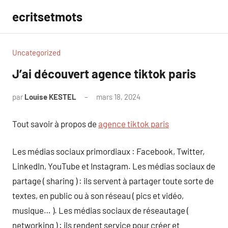
Aller
ecritsetmots
au
contenu
Uncategorized
J’ai découvert agence tiktok paris
par
Louise KESTEL
mars 18, 2024
Aucun
commentaire
Tout savoir à propos de
agence tiktok paris
Les médias sociaux primordiaux : Facebook, Twitter,
LinkedIn, YouTube et Instagram. Les médias sociaux de
partage ( sharing ) : ils servent à partager toute sorte de
textes, en public ou à son réseau ( pics et vidéo,
musique… ). Les médias sociaux de réseautage (
networking ) : ils rendent service pour créer et