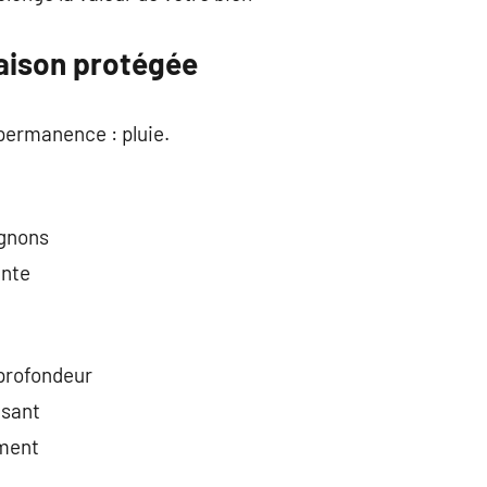
maison protégée
permanence : pluie.
ignons
ente
 profondeur
isant
ment