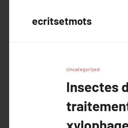
Aller
au
ecritsetmots
contenu
Uncategorized
Insectes d
traitement
xylophag