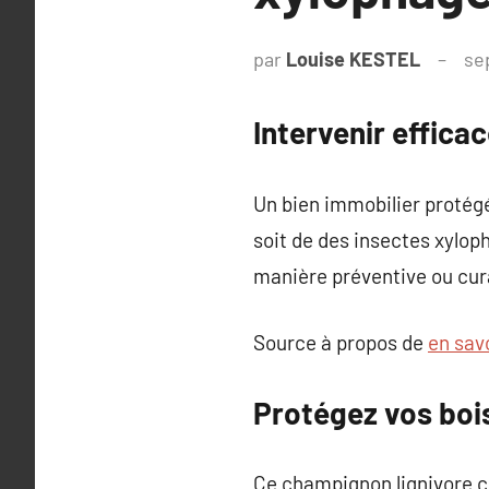
par
Louise KESTEL
se
Intervenir effica
Un bien immobilier protégé
soit de des insectes xylop
manière préventive ou cur
Source à propos de
en savo
Protégez vos bois
Ce champignon lignivore col