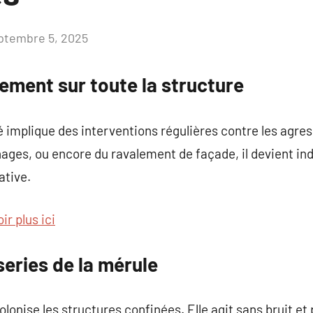
ptembre 5, 2025
Aucun
commentaire
cement sur toute la structure
 implique des interventions régulières contre les agre
hages, ou encore du ravalement de façade, il devient ind
ative.
ir plus ici
eries de la mérule
onise les structures confinées. Elle agit sans bruit et 