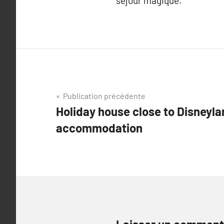
séjour magique.
Navigation
Publication précédente
Holiday house close to Disneyla
de
accommodation
l’article