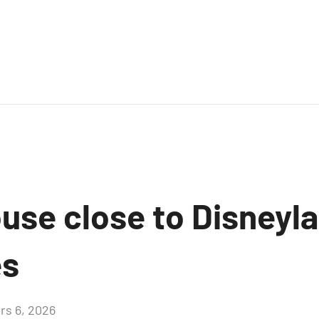
use close to Disneyla
es
rs 6, 2026
Aucun