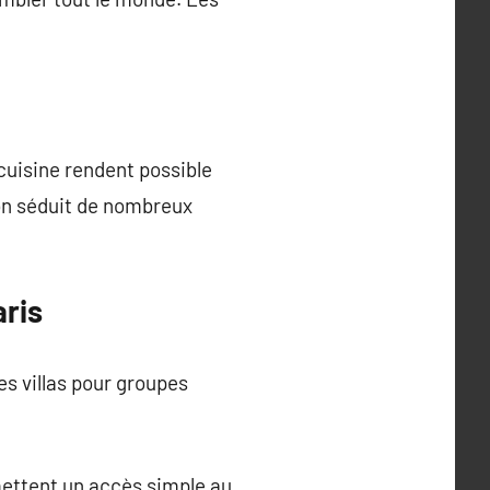
cuisine rendent possible
on séduit de nombreux
aris
es villas pour groupes
rmettent un accès simple au