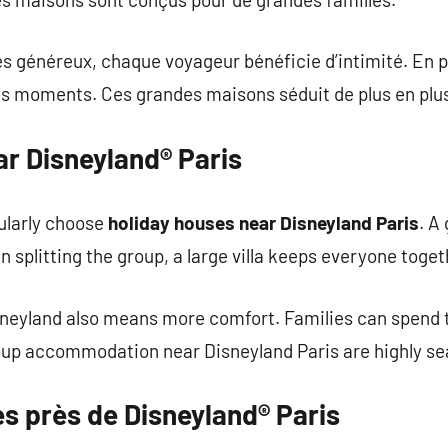
s généreux, chaque voyageur bénéficie d’intimité. En par
s moments. Ces grandes maisons séduit de plus en plu
ar Disneyland® Paris
gularly choose
holiday houses near Disneyland Paris
. A
an splitting the group, a large villa keeps everyone toget
isneyland also means more comfort. Families can spend 
group accommodation near Disneyland Paris are highly s
s près de Disneyland® Paris