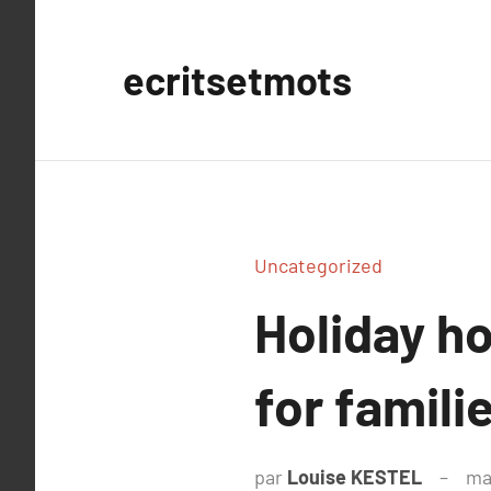
Aller
au
ecritsetmots
contenu
Uncategorized
Holiday ho
for famili
par
Louise KESTEL
ma