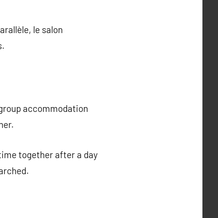
allèle, le salon
s.
 group accommodation
her.
time together after a day
earched.