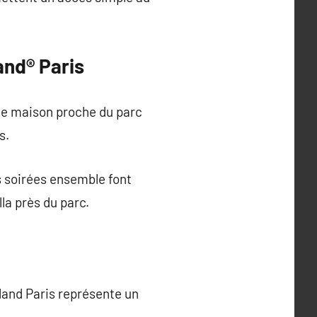
and® Paris
de maison proche du parc
s.
s soirées ensemble font
lla près du parc.
land Paris représente un