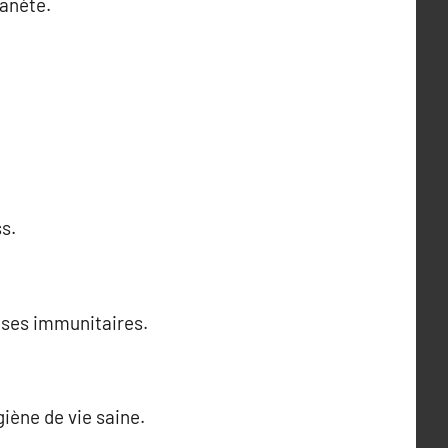
lanète.
s.
enses immunitaires.
iène de vie saine.