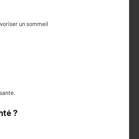
avoriser un sommeil
sante.
nté ?