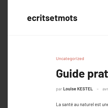
Aller
au
ecritsetmots
contenu
Uncategorized
Guide prat
par
Louise KESTEL
avr
La santé au naturel est un