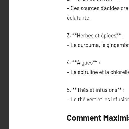
– Ces sources d’acides gr
éclatante.
3. **Herbes et épices** :
– Le curcuma, le gingembre
4. **Algues** :
– La spiruline et la chlore
5. **Thés et infusions** :
– Le thé vert et les infusi
Comment Maximise