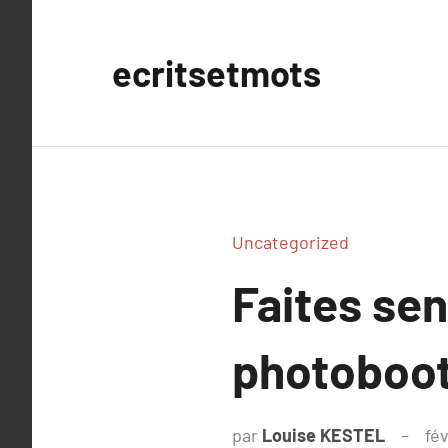
Aller
au
ecritsetmots
contenu
Uncategorized
Faites sen
photoboo
par
Louise KESTEL
fé