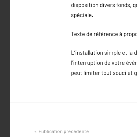
disposition divers fonds, g
spéciale.
Texte de référence à prop
L’installation simple et l
l’interruption de votre évé
peut limiter tout souci et g
Navigation
Publication précédente