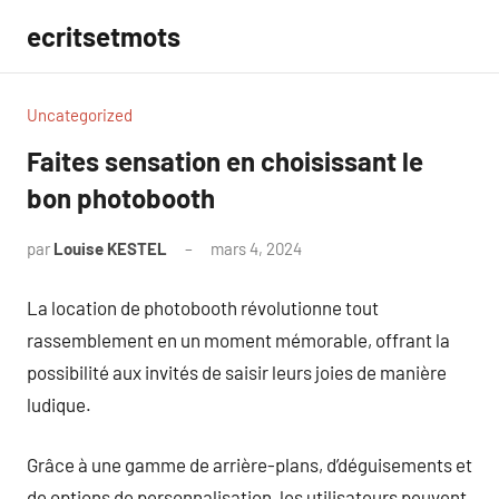
Aller
ecritsetmots
au
contenu
Uncategorized
Faites sensation en choisissant le
bon photobooth
par
Louise KESTEL
mars 4, 2024
Aucun
commentaire
La location de photobooth révolutionne tout
rassemblement en un moment mémorable, offrant la
possibilité aux invités de saisir leurs joies de manière
ludique.
Grâce à une gamme de arrière-plans, d’déguisements et
de options de personnalisation, les utilisateurs peuvent