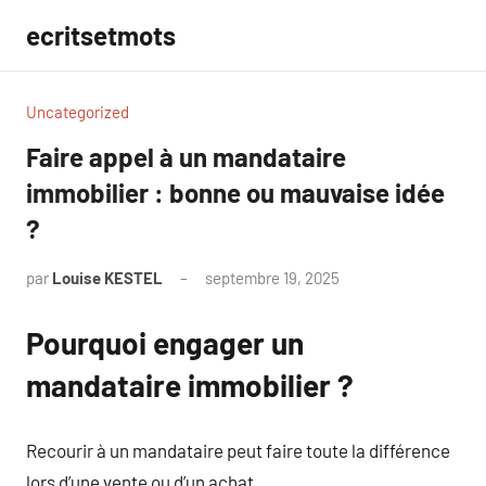
Aller
ecritsetmots
au
contenu
Uncategorized
Faire appel à un mandataire
immobilier : bonne ou mauvaise idée
?
par
Louise KESTEL
septembre 19, 2025
Aucun
commentaire
Pourquoi engager un
mandataire immobilier ?
Recourir à un mandataire peut faire toute la différence
lors d’une vente ou d’un achat.