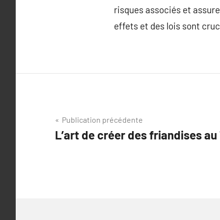
risques associés et assure
effets et des lois sont cruc
Navigation
Publication précédente
L’art de créer des friandises au
de
l’article