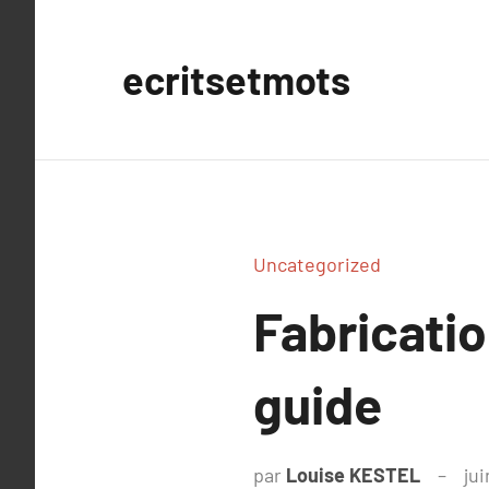
Aller
au
ecritsetmots
contenu
Uncategorized
Fabricati
guide
par
Louise KESTEL
jui