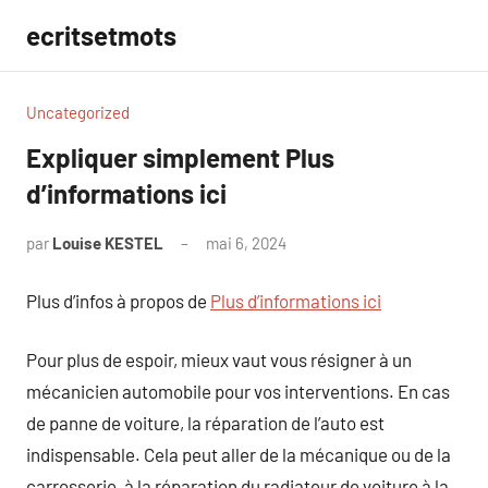
Aller
ecritsetmots
au
contenu
Uncategorized
Expliquer simplement Plus
d’informations ici
par
Louise KESTEL
mai 6, 2024
Aucun
commentaire
Plus d’infos à propos de
Plus d’informations ici
Pour plus de espoir, mieux vaut vous résigner à un
mécanicien automobile pour vos interventions. En cas
de panne de voiture, la réparation de l’auto est
indispensable. Cela peut aller de la mécanique ou de la
carrosserie, à la réparation du radiateur de voiture à la