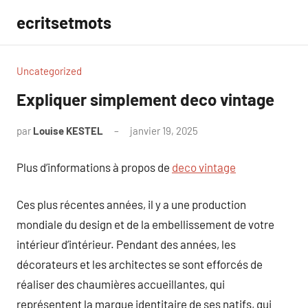
Aller
ecritsetmots
au
contenu
Uncategorized
Expliquer simplement deco vintage
par
Louise KESTEL
janvier 19, 2025
Aucun
commentaire
Plus d’informations à propos de
deco vintage
Ces plus récentes années, il y a une production
mondiale du design et de la embellissement de votre
intérieur d’intérieur. Pendant des années, les
décorateurs et les architectes se sont efforcés de
réaliser des chaumières accueillantes, qui
représentent la marque identitaire de ses natifs, qui