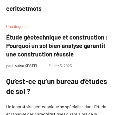
Aller
ecritsetmots
au
contenu
Uncategorized
Étude géotechnique et construction :
Pourquoi un sol bien analysé garantit
une construction réussie
par
Louise KESTEL
février 5, 2025
Aucun
commentaire
Qu’est-ce qu’un bureau d’études
de sol ?
Un laboratoire géotechnique se spécialise dans l’étude
et l’analyse des caractéristiques du sol. Lors de la