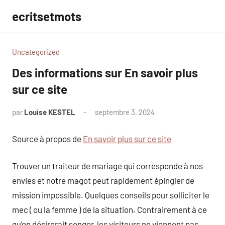
Aller
ecritsetmots
au
contenu
Uncategorized
Des informations sur En savoir plus
sur ce site
par
Louise KESTEL
septembre 3, 2024
Aucun
commentaire
Source à propos de
En savoir plus sur ce site
Trouver un traiteur de mariage qui corresponde à nos
envies et notre magot peut rapidement épingler de
mission impossible. Quelques conseils pour solliciter le
mec ( ou la femme ) de la situation. Contrairement à ce
qu’on désirerait songer, les visiteurs ne viennent pas