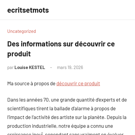
Aller
ecritsetmots
au
contenu
Uncategorized
Des informations sur découvrir ce
produit
par
Louise KESTEL
mars 19, 2026
Aucun
commentaire
Ma source à propos de
découvrir ce produit
Dans les années 70, une grande quantité d’experts et de
scientifiques tirent la ballade d’alarme à propos de
l’impact de l’activité des artiste sur la planète. Depuis la
production industrielle, notre équipe a connu une
croissance inouï, cependant sans vraiment en évaluer