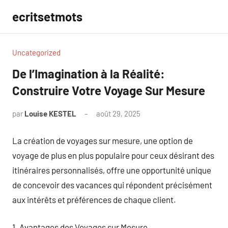
Aller
ecritsetmots
au
contenu
Uncategorized
De l’Imagination à la Réalité:
Construire Votre Voyage Sur Mesure
par
Louise KESTEL
août 29, 2025
Aucun
commentaire
La création de voyages sur mesure, une option de
voyage de plus en plus populaire pour ceux désirant des
itinéraires personnalisés, offre une opportunité unique
de concevoir des vacances qui répondent précisément
aux intérêts et préférences de chaque client.
1. Avantages des Voyages sur Mesure