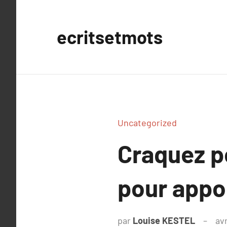
Aller
au
ecritsetmots
contenu
Uncategorized
Craquez p
pour appo
par
Louise KESTEL
avr