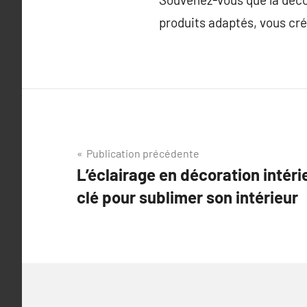
produits adaptés, vous cr
Navigation
Publication précédente
L’éclairage en décoration intéri
de
clé pour sublimer son intérieur
l’article