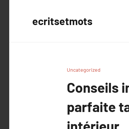
Aller
au
ecritsetmots
contenu
Uncategorized
Conseils 
parfaite t
intérieur