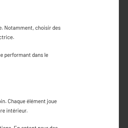
e. Notamment, choisir des
ctrice.
ste performant dans le
soin. Chaque élément joue
e intérieur.
tions. En optant pour des