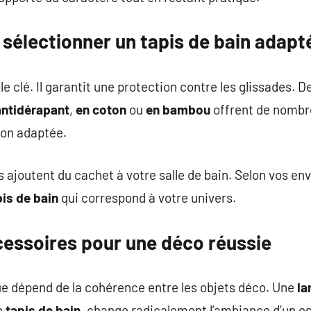
 sélectionner un tapis de bain adapt
le clé. Il garantit une protection contre les glissades. De
antidérapant
,
en coton
ou
en bambou
offrent de nombr
ion adaptée.
s ajoutent du cachet à votre salle de bain. Selon vos en
pis de bain
qui correspond à votre univers.
essoires pour une déco réussie
ue dépend de la cohérence entre les objets déco. Une
la
n
tapis de bain
, change radicalement l’ambiance d’un e