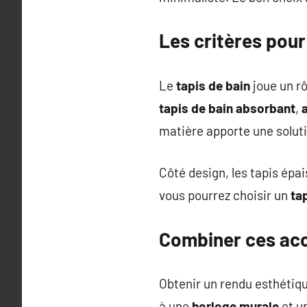
Les critères pour
Le
tapis de bain
joue un rô
tapis de bain absorbant
,
matière apporte une solut
Côté design, les tapis épai
vous pourrez choisir un
ta
Combiner ces acc
Obtenir un rendu esthétiq
à une
horloge murale
et u