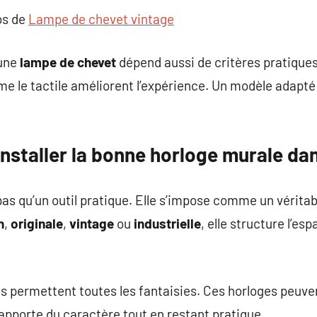
os de
Lampe de chevet vintage
’une
lampe de chevet
dépend aussi de critères pratiques
me le tactile améliorent l’expérience. Un modèle adapté 
nstaller la bonne horloge murale da
pas qu’un outil pratique. Elle s’impose comme un véritable
n
,
originale
,
vintage
ou
industrielle
, elle structure l’es
is permettent toutes les fantaisies. Ces horloges peuven
apporte du caractère tout en restant pratique.