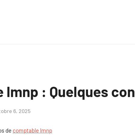
 lmnp : Quelques con
tobre 6, 2025
Aucun
commentaire
pos de
comptable lmnp