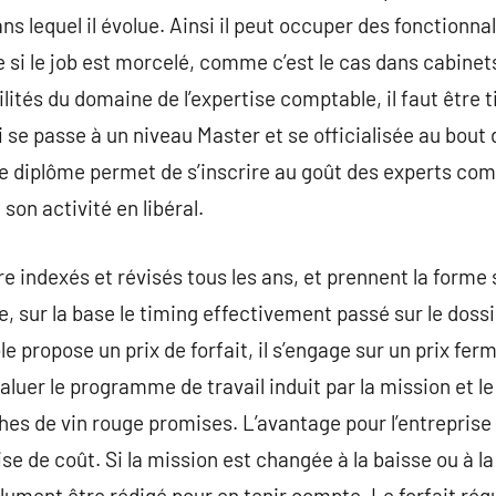
dans lequel il évolue. Ainsi il peut occuper des fonctionn
e si le job est morcelé, comme c’est le cas dans cabinet
ités du domaine de l’expertise comptable, il faut être t
 se passe à un niveau Master et se officialisée au bout
e diplôme permet de s’inscrire au goût des experts com
son activité en libéral.
 indexés et révisés tous les ans, et prennent la forme s
le, sur la base le timing effectivement passé sur le dossi
propose un prix de forfait, il s’engage sur un prix ferme
valuer le programme de travail induit par la mission et 
es de vin rouge promises. L’avantage pour l’entreprise 
se de coût. Si la mission est changée à la baisse ou à l
olument être rédigé pour en tenir compte. Le forfait rég