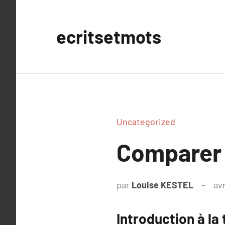
Aller
au
ecritsetmots
contenu
Uncategorized
Comparer 
par
Louise KESTEL
avr
Introduction à la 