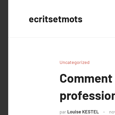
Aller
au
ecritsetmots
contenu
Uncategorized
Comment l
professio
par
Louise KESTEL
no