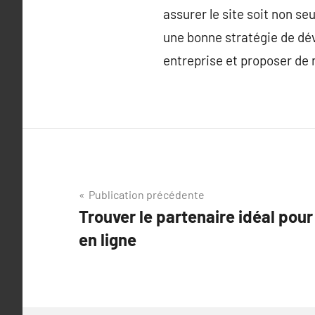
assurer le site soit non s
une bonne stratégie de d
entreprise et proposer de 
Navigation
Publication précédente
Trouver le partenaire idéal pour 
de
en ligne
l’article