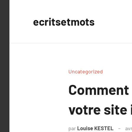
Aller
au
ecritsetmots
contenu
Uncategorized
Comment a
votre site 
par
Louise KESTEL
avr