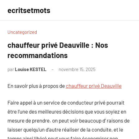
Aller
ecritsetmots
au
contenu
Uncategorized
chauffeur privé Deauville : Nos
recommandations
par
Louise KESTEL
novembre 15, 2025
Aucun
commentaire
En savoir plus à propos de
chauffeur privé Deauville
Faire appel à un service de conducteur privé pourrait
être l’une des meilleures décisions que vous soyiez en
mesure de prendre. on peut voir beaucoup d’ raisons de
laisser quelqu’un d’autre réaliser de la conduite, et le
temps ainsi libéré peut vous faire économiser non