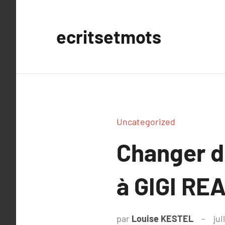
Aller
au
ecritsetmots
contenu
Uncategorized
Changer de
à GIGI RE
par
Louise KESTEL
jui