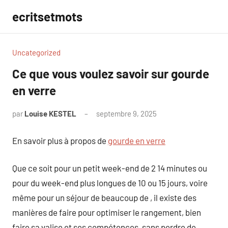
Aller
ecritsetmots
au
contenu
Uncategorized
Ce que vous voulez savoir sur gourde
en verre
par
Louise KESTEL
septembre 9, 2025
Aucun
commentaire
En savoir plus à propos de
gourde en verre
Que ce soit pour un petit week-end de 2 14 minutes ou
pour du week-end plus longues de 10 ou 15 jours, voire
même pour un séjour de beaucoup de , il existe des
manières de faire pour optimiser le rangement, bien
faire sa valise et ses compétences, sans perdre de