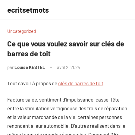
Aller
ecritsetmots
au
contenu
Uncategorized
Ce que vous voulez savoir sur clés de
barres de toit
par
Louise KESTEL
avril 2, 2024
Aucun
commentaire
Tout savoir à propos de
clés de barres de toit
Facture salée, sentiment d’impuissance, casse-tête…
entre la stimulation vertigineuse des frais de réparation
et la valeur marchande de la vie, certaines personnes
renoncent à leur automobile. D’autres réalisent dans le
même temps de grandes économies. Comment ? En