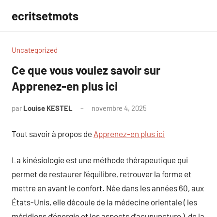
Aller
ecritsetmots
au
contenu
Uncategorized
Ce que vous voulez savoir sur
Apprenez-en plus ici
par
Louise KESTEL
novembre 4, 2025
Aucun
commentaire
Tout savoir à propos de
Apprenez-en plus ici
La kinésiologie est une méthode thérapeutique qui
permet de restaurer l’équilibre, retrouver la forme et
mettre en avant le confort. Née dans les années 60, aux
États-Unis, elle découle de la médecine orientale ( les
méridiens d’énergie et les aspects d’acupuncture ), de la