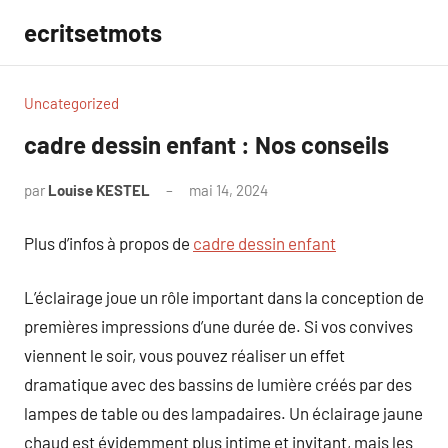
Aller
ecritsetmots
au
contenu
Uncategorized
cadre dessin enfant : Nos conseils
par
Louise KESTEL
mai 14, 2024
Aucun
commentaire
Plus d’infos à propos de
cadre dessin enfant
L’éclairage joue un rôle important dans la conception de
premières impressions d’une durée de. Si vos convives
viennent le soir, vous pouvez réaliser un effet
dramatique avec des bassins de lumière créés par des
lampes de table ou des lampadaires. Un éclairage jaune
chaud est évidemment plus intime et invitant, mais les