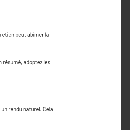
etien peut abîmer la
n résumé, adoptez les
un rendu naturel. Cela