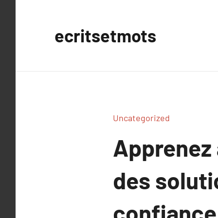
Aller
au
ecritsetmots
contenu
Uncategorized
Apprenez 
des soluti
confiance