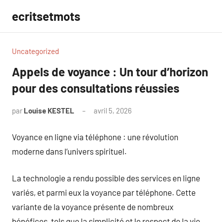
Aller
ecritsetmots
au
contenu
Uncategorized
Appels de voyance : Un tour d’horizon
pour des consultations réussies
par
Louise KESTEL
avril 5, 2026
Aucun
commentaire
Voyance en ligne via téléphone : une révolution
moderne dans l’univers spirituel.
La technologie a rendu possible des services en ligne
variés, et parmi eux la voyance par téléphone. Cette
variante de la voyance présente de nombreux
bénéfices, tels que la simplicité et le respect de la vie