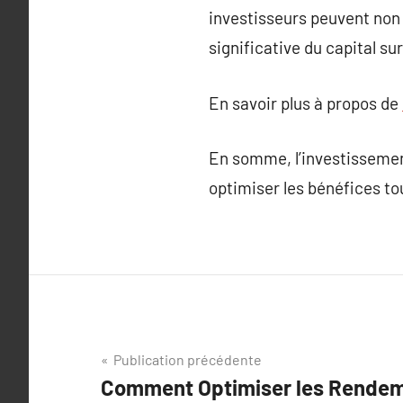
investisseurs peuvent non
significative du capital sur
En savoir plus à propos de
En somme, l’investissemen
optimiser les bénéfices tou
Navigation
Publication précédente
Comment Optimiser les Rendem
de