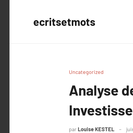
Aller
au
ecritsetmots
contenu
Uncategorized
Analyse d
Investiss
par
Louise KESTEL
jui