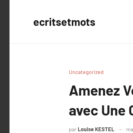
Aller
au
ecritsetmots
contenu
Uncategorized
Amenez Vo
avec Une 
par
Louise KESTEL
ma