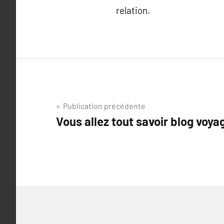
relation.
Navigation
Publication précédente
Vous allez tout savoir blog voya
de
l’article