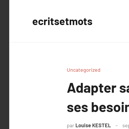
Aller
au
ecritsetmots
contenu
Uncategorized
Adapter s
ses besoi
par
Louise KESTEL
se