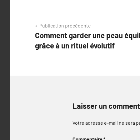
Navigation
Publication précédente
Comment garder une peau équili
de
grâce à un rituel évolutif
l’article
Laisser un comment
Votre adresse e-mail ne sera p
Commentaire
*