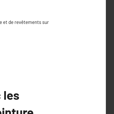
re et de revêtements sur
 les
inture.